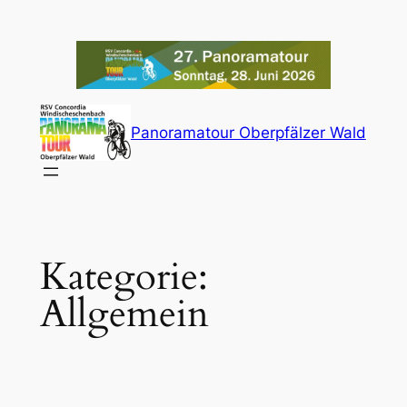
Zum
Inhalt
springen
Panoramatour Oberpfälzer Wald
Kategorie:
Allgemein